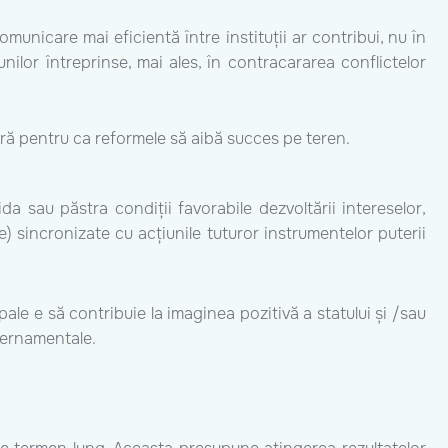
municare mai eficientă între instituții ar contribui, nu în
iunilor întreprinse, mai ales, în contracararea conflictelor
sară pentru ca reformele să aibă succes pe teren.
a sau păstra condiții favorabile dezvoltării intereselor,
e) sincronizate cu acțiunile tuturor instrumentelor puterii
ale e să contribuie la imaginea pozitivă a statului și /sau
uvernamentale.