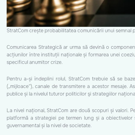
StratCom crește probabilitatea comunicării unui semnal potri
Comunicarea Strategică ar urma să devină o componentă 
acțiunilor între instituții naționale și formarea unei coeziu
specificul anumitor crize.
Pentru a-și îndeplini rolul, StratCom trebuie să se baz
(„mijloace”), canale de transmitere a acestor mesaje. As
publice și la nivelul tuturor politicilor şi strategiilor naționa
La nivel național, StratCom are două scopuri și valori. P
platformă a strategiei pe termen lung și a obiectivelor s
guvernamental și la nivel de societate.