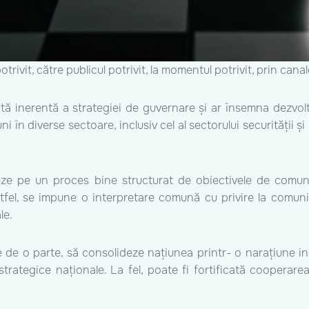
vit, către publicul potrivit, la momentul potrivit, prin canale
inerentă a strategiei de guvernare și ar însemna dezvolta
ni în diverse sectoare, inclusiv cel al sectorului securității și
eze pe un proces bine structurat de obiectivele de comuni
tfel, se impune o interpretare comună cu privire la comunica
le.
e de o parte, să consolideze națiunea printr- o narațiune ins
trategice naționale. La fel, poate fi fortificată cooperarea