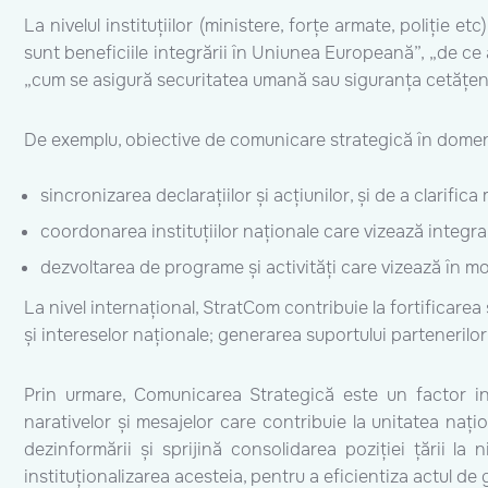
La nivelul instituțiilor (ministere, forțe armate, poliție
sunt beneficiile integrării în Uniunea Europeană”, „de ce a
„cum se asigură securitatea umană sau siguranța cetățenil
De exemplu, obiective de comunicare strategică în domeniu
sincronizarea declarațiilor și acțiunilor, și de a clarifi
coordonarea instituțiilor naționale care vizează integrar
dezvoltarea de programe și activități care vizează în mo
La nivel internațional, StratCom contribuie la fortificarea 
și intereselor naționale; generarea suportului partenerilor 
Prin urmare, Comunicarea Strategică este un factor i
narativelor și mesajelor care contribuie la unitatea nați
dezinformării și sprijină consolidarea poziției țării la 
instituționalizarea acesteia, pentru a eficientiza actul d