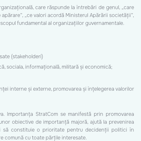
organizațională, care răspunde la întrebări de genul, „care
apărare”, „ce valori acordă Ministerul Apărării societății”,
 scopul fundamental al organizațiilor guvernamentale.
esate (stakeholderi)
ă, sociala, informațională, militară și economică;
enței interne și externe, promovarea și înțelegerea valorilor
ova. Importanța StratCom se manifestă prin promovarea
a unor obiective de importanță majoră, ajută la prevenirea
i să constituie o prioritate pentru decidenții politici în
ere comună cu toate părțile interesate.