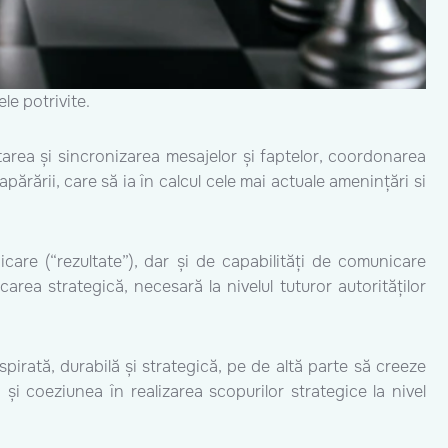
le potrivite.
rea și sincronizarea mesajelor și faptelor, coordonarea
 apărării, care să ia în calcul cele mai actuale amenințări si
care (“rezultate”), dar și de capabilități de comunicare
rea strategică, necesară la nivelul tuturor autorităților
pirată, durabilă și strategică, pe de altă parte să creeze
 și coeziunea în realizarea scopurilor strategice la nivel