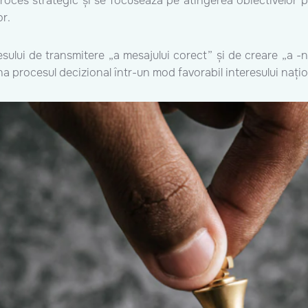
oces strategic și se focusează pe atingerea obiectivelor 
or.
ui de transmitere „a mesajului corect” și de creare „a -nar
a procesul decizional într-un mod favorabil interesului națio