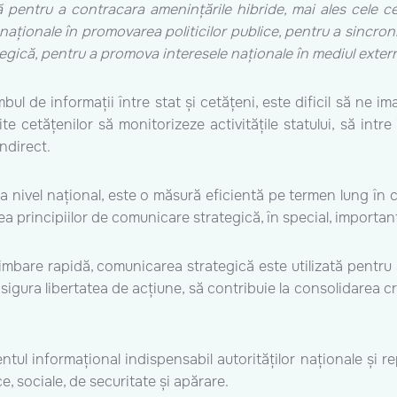
pentru a contracara amenințările hibride, mai ales cele 
aționale în promovarea politicilor publice, pentru a sincroniza
tegică, pentru a promova interesele naționale în mediul exter
l de informații între stat și cetățeni, este dificil să ne ima
 cetățenilor să monitorizeze activitățile statului, să intre
indirect.
la nivel național, este o măsură eficientă pe termen lung în
area principiilor de comunicare strategică, în special, import
mbare rapidă, comunicarea strategică este utilizată pentru a o
sigura libertatea de acțiune, să contribuie la consolidarea credib
tul informațional indispensabil autorităților naționale și re
e, sociale, de securitate și apărare.