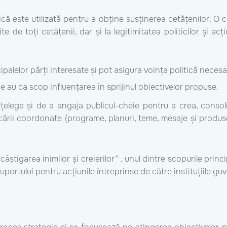
că este utilizată pentru a obține susținerea cetățenilor. O co
e de toți cetățenii, dar și la legitimitatea politicilor și acț
cipalelor părți interesate și pot asigura voința politică nece
 ce au ca scop influențarea în sprijinul obiectivelor propuse.
elege și de a angaja publicul-cheie pentru a crea, consolid
nicării coordonate (programe, planuri, teme, mesaje și produs
tigarea inimilor și creierilor” , unul dintre scopurile princip
suportului pentru acțiunile întreprinse de către instituțiile g