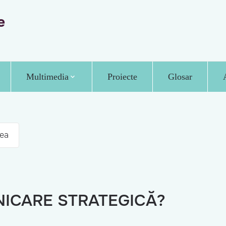
e
Multimedia
Proiecte
Glosar
ea
NICARE STRATEGICĂ?