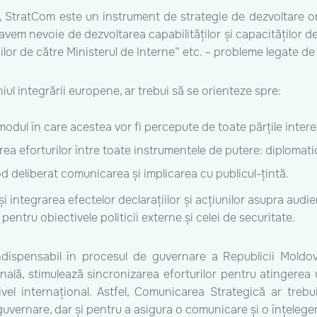
 etc), StratCom este un instrument de strategie de dezvoltare 
vem nevoie de dezvoltarea capabilităților și capacităților de 
or de către Ministerul de Interne” etc. – probleme legate de
l integrării europene, ar trebui să se orienteze spre:
ca modul în care acestea vor fi percepute de toate părțile inter
ea eforturilor între toate instrumentele de putere: diplomatic
d deliberat comunicarea și implicarea cu publicul-țintă.
și integrarea efectelor declarațiilor și acțiunilor asupra audi
pentru obiectivele politicii externe și celei de securitate.
ndispensabil în procesul de guvernare a Republicii Mold
onală, stimulează sincronizarea eforturilor pentru atingere
nivel internațional. Astfel, Comunicarea Strategică ar trebu
e guvernare, dar și pentru a asigura o comunicare și o înțeleg