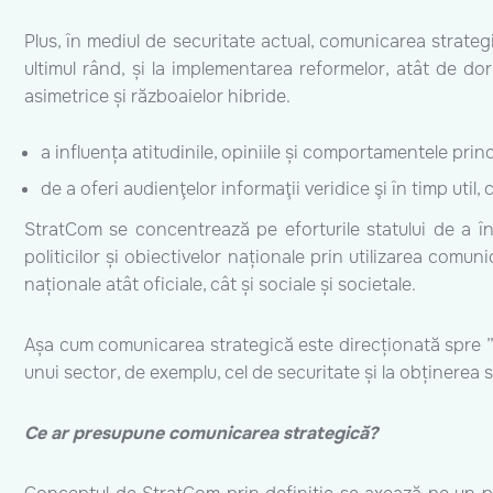
Plus, în mediul de securitate actual, comunicarea strategi
ultimul rând, și la implementarea reformelor, atât de dorit
asimetrice și războaielor hibride.
a influența atitudinile, opiniile și comportamentele prin
de a oferi audienţelor informaţii veridice şi în timp util,
StratCom se concentrează pe eforturile statului de a înț
politicilor și obiectivelor naționale prin utilizarea comu
naționale atât oficiale, cât și sociale și societale.
Așa cum comunicarea strategică este direcționată spre ”câș
unui sector, de exemplu, cel de securitate și la obținerea 
Ce ar presupune comunicarea strategică?