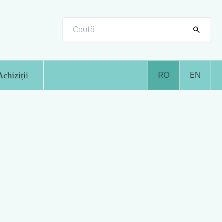
RO
EN
Achiziții