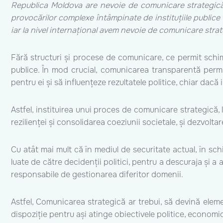
Republica Moldova are nevoie de comunicare strategică 
provocărilor complexe întâmpinate de instituțiile publice n
iar la nivel internațional avem nevoie de comunicare stra
Fără structuri și procese de comunicare, ce permit schimbu
publice. În mod crucial, comunicarea transparentă permite
pentru ei și să influențeze rezultatele politice, chiar dacă 
Astfel, instituirea unui proces de comunicare strategică, 
rezilienței și consolidarea coeziunii societale, și dezvolt
Cu atât mai mult că în mediul de securitate actual, în schi
luate de către decidenții politici, pentru a descuraja și a a
responsabile de gestionarea diferitor domenii.
Astfel, Comunicarea strategică ar trebui, să devină elemen
dispoziție pentru ași atinge obiectivele politice, economic