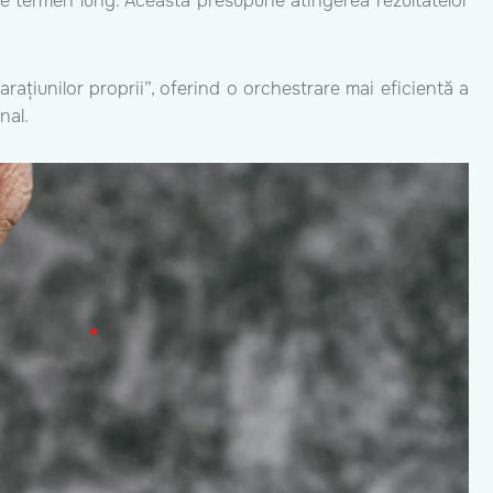
pe termen lung. Aceasta presupune atingerea rezultatelor
ațiunilor proprii”, oferind o orchestrare mai eficientă a
nal.