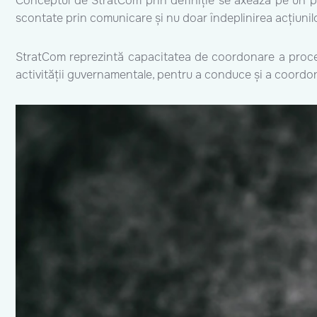
Conceptul de StratCom prin definiție se axează pe un pr
scontate prin comunicare și nu doar îndeplinirea acțiunil
StratCom reprezintă capacitatea de coordonare a procesul
activității guvernamentale, pentru a conduce și a coordon