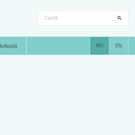
RO
EN
Achiziții