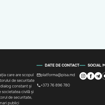
DATE DE CONTACT
SOCIAL 
ația care are scopul
platforma@pisa.md
orului de securitate
+373 76 896 780
 dialog constant și
 societatea civilă și
ctorul de securitate,
onari publici