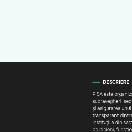
DESCRIERE
PISA este organiz
supravegherii sect
și asigurarea unui
transparent dintre
instituțiile din se
politicieni, funcți