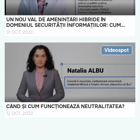
UN NOU VAL DE AMENINȚĂRI HIBRIDE ÎN
DOMENIUL SECURITĂȚII INFORMAȚIILOR: CUM
POATE SUPRAVIEȚUI REPUBLICA MOLDOVA?
31 OCT. 2022
Videospot
CÂND ȘI CUM FUNCȚIONEAZĂ NEUTRALITATEA?
12 OCT. 2022