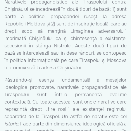
Narativele propagandistice ale Tiraspolului contra
Chișinăului se încadrează în două tipuri de bază: 1) sunt
parte a politicei propagandei rusești la adresa
Republicii Moldova și 2) sunt de inspirație locală, care au
drept scop să mențină „imaginea adversarului”
imprimată Chișinăului ca și chintesență a existenței
secesiunii în stânga Nistrului. Aceste două tipuri de
bază se intercalează sau, în dese rânduri, se contopesc
în politica informațională pe care Tiraspolul și Moscova
o promovează la adresa Chișinăului.
Păstrându-și esența fundamentală a mesajelor
ideologice promovate, narativele propagandistice ale
Tiraspolului sunt într-o permanentă evoluție
contextuală. Cu toate acestea, sunt unele narative care
reprezintă drept „fire roșii” ale existenței regimului
separatist de la Tiraspol. Un astfel de narativ este cel
istoric
. Face parte din dimensiunea ideologică oficială a