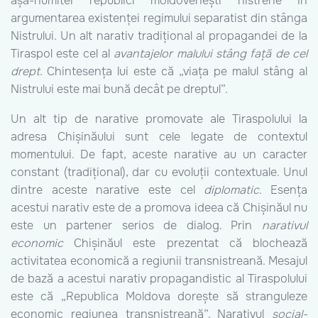
așa-numitei republici moldovenești nistrene în
argumentarea existenței regimului separatist din stânga
Nistrului. Un alt narativ tradițional al propagandei de la
Tiraspol este cel al
avantajelor malului stâng față de cel
drept
. Chintesența lui este că „viața pe malul stâng al
Nistrului este mai bună decât pe dreptul”.
Un alt tip de narative promovate ale Tiraspolului la
adresa Chișinăului sunt cele legate de contextul
momentului. De fapt, aceste narative au un caracter
constant (tradițional), dar cu evoluții contextuale. Unul
dintre aceste narative este cel
diplomatic
. Esența
acestui narativ este de a promova ideea că Chișinăul nu
este un partener serios de dialog. Prin
narativul
economic
Chișinăul este prezentat că blochează
activitatea economică a regiunii transnistreană. Mesajul
de bază a acestui narativ propagandistic al Tiraspolului
este că „Republica Moldova dorește să stranguleze
economic regiunea transnistreană”. Narativul
social-