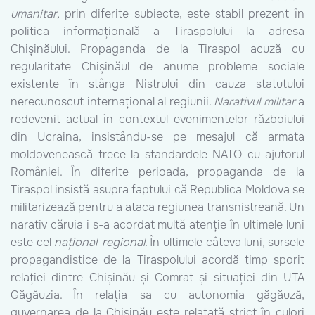
umanitar,
prin diferite subiecte, este stabil prezent în
politica informațională a Tiraspolului la adresa
Chișinăului. Propaganda de la Tiraspol acuză cu
regularitate Chișinăul de anume probleme sociale
existente în stânga Nistrului din cauza statutului
nerecunoscut internațional al regiunii.
Narativul
militar
a
redevenit actual în contextul evenimentelor războiului
din Ucraina, insistându-se pe mesajul că armata
moldovenească trece la standardele NATO cu ajutorul
României. În diferite perioada, propaganda de la
Tiraspol insistă asupra faptului că Republica Moldova se
militarizează pentru a ataca regiunea transnistreană. Un
narativ căruia i s-a acordat multă atenție în ultimele luni
este cel
național-regional
. În ultimele câteva luni, sursele
propagandistice de la Tiraspolului acordă timp sporit
relației dintre Chișinău și Comrat și situației din UTA
Găgăuzia. În relația sa cu autonomia găgăuză,
guvernarea de la Chișinău este relatată strict în culori