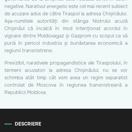
negative. Narativul
energetic
este cel mai recent subiect
de acuzare adus de către Tiraspol la adresa Chișinăului.
Așa-numitele autorități din stânga Nistrului acuză
Chișinăul că încalcă în mod intenționat acordul în
vigoare dintre Moldovagaz și Gazprom cu scopul ca să
pună în pericol industria și bunăstarea economică a
regiunii transnistrene.
Previzibil, narativele propagandistice ale Tiraspolului, în
termeni acuzatori la adresa Chișinăului, nu se vor
schimba atât timp cât vom avea un regim separatist
controlat de Moscova în regiunea transnistreană a
Republicii Moldova.
DESCRIERE