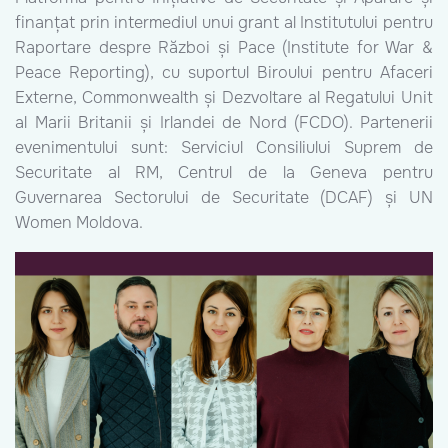
finanțat prin intermediul unui grant al Institutului pentru
Raportare despre Război și Pace (Institute for War &
Peace Reporting), cu suportul Biroului pentru Afaceri
Externe, Commonwealth și Dezvoltare al Regatului Unit
al Marii Britanii și Irlandei de Nord (FCDO). Partenerii
evenimentului sunt: Serviciul Consiliului Suprem de
Securitate al RM, Centrul de la Geneva pentru
Guvernarea Sectorului de Securitate (DCAF) și UN
Women Moldova.