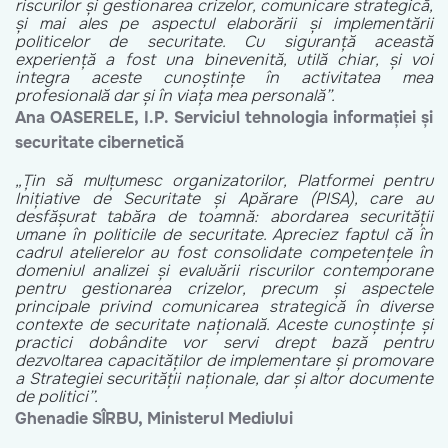
riscurilor și gestionarea crizelor, comunicare strategică,
și mai ales pe aspectul elaborării și implementării
politicelor de securitate. Cu siguranță această
experiență a fost una binevenită, utilă chiar, și voi
integra aceste cunoștințe în activitatea mea
profesională dar și în viața mea personală”.
Ana OASERELE,
I.P. Serviciul tehnologia informației și
securitate cibernetică
„Țin să mulțumesc organizatorilor, Platformei pentru
Inițiative de Securitate și Apărare (PISA), care au
desfășurat tabăra de toamnă: abordarea securității
umane în politicile de securitate. Apreciez faptul că în
cadrul atelierelor au fost consolidate competențele în
domeniul analizei și evaluării riscurilor contemporane
pentru gestionarea crizelor, precum și aspectele
principale privind comunicarea strategică în diverse
contexte de securitate națională. Aceste cunoștințe și
practici dobândite vor servi drept bază pentru
dezvoltarea capacităților de implementare și promovare
a Strategiei securității naționale, dar și altor documente
de politici”.
Ghenadie SÎRBU,
Ministerul Mediului