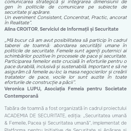
comunicarea strategică și integrarea dimensiunii de
gen în politicile de comunicare pe subiecte de
securitate și apărare.
Un eveniment Consistent, Concentrat, Practic, ancorat
în Realitate”.
Alina CROITOR
,
Serviciul de Informații și Securitate
„Mă bucur că am avut posibilitatea să particip în cadrul
taberei de toamnă: abordarea securității umane în
politicile de securitate. Femeile sunt agenți puternici ai
schimbărilor pozitive în procesele de pace și securitate.
Participarea femeilor este crucială în eforturile pentru o
pace durabilă, inclusivă și sustenabilă. Important e să ne
asigurăm că femeile au loc la masa negocierilor și creării
tratatelor de pace, vocile lor sunt auzite în toate
eforturile de construcție a păcii”.
Veronica LUPU,
Asociația Femeia pentru Societate
Contemporană
Tabăra de toamnă a fost organizată în cadrul proiectului
ACADEMIA DE SECURITATE, ediția: „Securitatea umană
& Femeile, Pacea și Securitatea umană”, implementat de
Platforma pentru Inițiative de Securitate și Apărare și