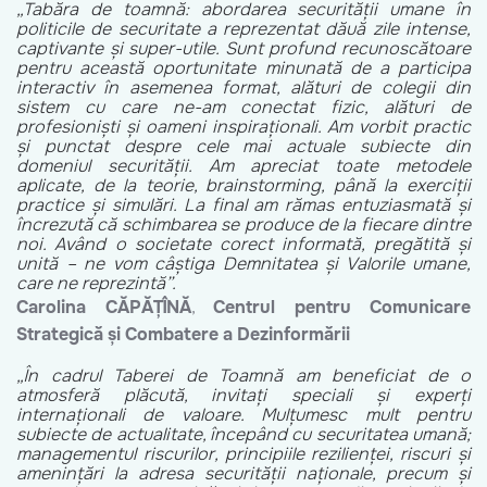
„Tabăra de toamnă: abordarea securității umane în
politicile de securitate a reprezentat dăuă zile intense,
captivante și super-utile. Sunt profund recunoscătoare
pentru această oportunitate minunată de a participa
interactiv în asemenea format, alături de colegii din
sistem cu care ne-am conectat fizic, alături de
profesioniști și oameni inspiraționali. Am vorbit practic
și punctat despre cele mai actuale subiecte din
domeniul securității. Am apreciat toate metodele
aplicate, de la teorie, brainstorming, până la exerciții
practice și simulări. La final am rămas entuziasmată și
încrezută că schimbarea se produce de la fiecare dintre
noi. Având o societate corect informată, pregătită și
unită – ne vom câștiga Demnitatea și Valorile umane,
care ne reprezintă”.
Carolina CĂPĂȚÎNĂ
,
Centrul pentru Comunicare
Strategică și
Combatere a Dezinformării
„În cadrul Taberei de Toamnă am beneficiat de o
atmosferă plăcută, invitați speciali și experți
internaționali de valoare. Mulțumesc mult pentru
subiecte de actualitate, începând cu securitatea umană;
managementul riscurilor, principiile rezilienței, riscuri și
amenințări la adresa securității naționale, precum și