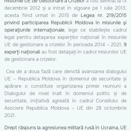
misiunile UE de Gestionare a Crizelor
a fost semnat la 13
decembrie 2012 și a intrat în vigoare pe 1 iulie 2013,
acesta fiind urmat în 2015 de
Legea nr. 219/2015
privind participarea Republicii Moldova în misiunile şi
operaţiunile internaţionale
, lege ce stabilește cadrul
legal pentru detașarea experților naționali în misiunile
UE de gestionare a crizelor. În perioada 2014 – 2021,
9
experți naționali
au fost detașați în cadrul misiunilor UE
de gestionare a crizelor.
Cea de a doua fază care denotă avansarea dialogului
UE – Republica Moldova în domeniul de securitate și
apărare o constituie organizarea primei reuniuni a
Dialogului de nivel înalt în domeniul politic și de
securitate, inițiativă agreată în cadrul Consiliului de
Asociere Republica Moldova – UE din 28 octombrie
2021.
Drept răspuns la agresiunea militară rusă în Ucraina, UE