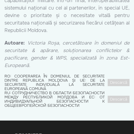
capabilităților militare. Într-un final, interoperabilitatea
sistemului național cu cel al partenerilor, în special UE,
devine o prioritate și o necesitate vitală pentru
securitatea națională și securizarea fiecărui cetățean al
Republicii Moldova.
Autoare:
Victoria Roșa, cercetătoare în domeniul de
securitate & apărare, soluționarea conflictelor &
pacificare, gender & WPS, specializată în zona Est-
Europeană.
RO: COOPERAREA ÎN DOMENIUL DE SECURITATE
DINTRE REPUBLICA MOLDOVA ȘI UE: DE LA
Descarcă
SECURITATE INDIVIDUALĂ LA SECURITATE
EUROPEANĂ COMUNĂ
RU: СОТРУДНИЧЕСТВО В ОБЛАСТИ БЕЗОПАСНОСТИ
МЕЖДУ РЕСПУБЛИКОЙ МОЛДОВА И ЕС: ОТ
Descarcă
ИНДИВИДУАЛЬНОЙ БЕЗОПАСНОСТИ К
ОБЩЕЕВРОПЕЙСКОЙ БЕЗОПАСНОСТИ