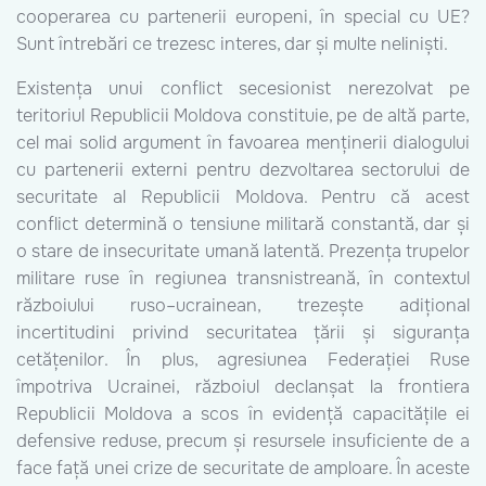
cooperarea cu partenerii europeni, în special cu UE?
Sunt întrebări ce trezesc interes, dar și multe neliniști.
Existența unui conflict secesionist nerezolvat pe
teritoriul Republicii Moldova constituie, pe de altă parte,
cel mai solid argument în favoarea menținerii dialogului
cu partenerii externi pentru dezvoltarea sectorului de
securitate al Republicii Moldova. Pentru că acest
conflict determină o tensiune militară constantă, dar și
o stare de insecuritate umană latentă. Prezența trupelor
militare ruse în regiunea transnistreană, în contextul
războiului ruso–ucrainean, trezește adițional
incertitudini privind securitatea țării și siguranța
cetățenilor. În plus, agresiunea Federației Ruse
împotriva Ucrainei, războiul declanșat la frontiera
Republicii Moldova a scos în evidență capacitățile ei
defensive reduse, precum și resursele insuficiente de a
face față unei crize de securitate de amploare. În aceste