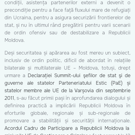
condiții, asistența partenerilor externi a devenit o
precondiție pentru a face față fluxului mare de refugiați
din Ucraina, pentru a asigura securizării frontierelor de
stat, și nu în ultimul rând pregătirii pentru varii scenarii
de ordin ofensiv sau de destabilizare a Republicii
Moldova.
Deși securitatea și apărarea au fost mereu un subiect,
inclusiv de ordin politic, dificil de abordat în relațiile
bilaterale și multilaterale UE – Moldova, totuși, drept
urmare a
Declarației Summit-ului şefilor de stat şi de
guverne ale statelor Parteneriatului Estic (PaE) și
statelor membre ale UE de la Varșovia din septembrie
2011
, s-au făcut primii pași în aprofundarea dialogului și
definirea practică a implicării Republicii Moldova în
eforturile globale, regionale și sub-regionale de
promovare a stabilității și securității internaționale.
Acordul Cadru de Participare a Republicii Moldova la