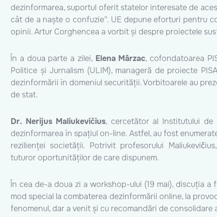
dezinformarea, suportul oferit statelor interesate de aces
cât de a naște o confuzie”. UE depune eforturi pentru con
opinii. Artur Corghencea a vorbit și despre proiectele su
În a doua parte a zilei,
Elena Mârzac
, cofondatoarea PIS
Politice și Jurnalism (ULIM), manageră de proiecte PISA
dezinformării în domeniul securității. Vorbitoarele au pre
de stat.
Dr. Nerijus Maliukevičius
, cercetător al Institutului de
dezinformarea în spațiul on-line. Astfel, au fost enumerat
rezilienței societății. Potrivit profesorului Maliukevič
tuturor oportunităților de care dispunem.
În cea de-a doua zi a workshop-ului (19 mai), discuția a
mod special la combaterea dezinformării online, la provoc
fenomenul, dar a venit și cu recomandări de consolidare a p