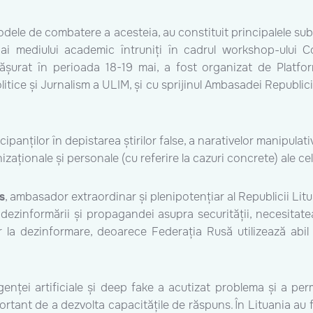
dele de combatere a acesteia, au constituit principalele subie
 ai mediului academic întruniți în cadrul workshop-ului Con
fășurat în perioada 18-19 mai, a fost organizat de Platfor
Politice și Jurnalism a ULIM, și cu sprijinul Ambasadei Republ
ipanților în depistarea știrilor false, a narativelor manipulati
izaționale și personale (cu referire la cazuri concrete) ale ce
s
, ambasador extraordinar și plenipotențiar al Republicii Lit
nformării și propagandei asupra securității, necesitatea coe
lor la dezinformare, deoarece Federația Rusă utilizează abil 
ligenței artificiale și deep fake a acutizat problema și a 
ortant de a dezvolta capacitățile de răspuns. În Lituania au