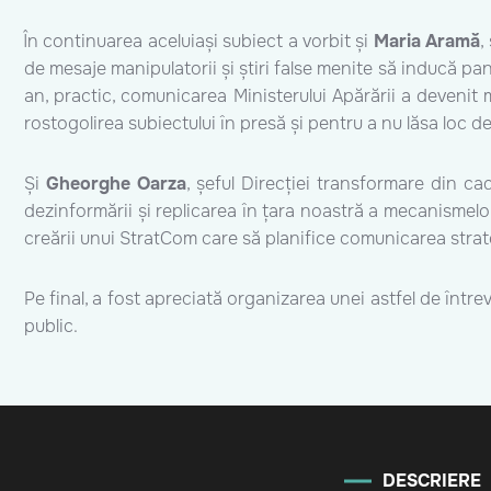
În continuarea aceluiași subiect a vorbit și
Maria Aramă
,
de mesaje manipulatorii și știri false menite să inducă panic
an, practic, comunicarea Ministerului Apărării a devenit 
rostogolirea subiectului în presă și pentru a nu lăsa loc d
Și
Gheorghe Oarza
, șeful Direcției transformare din ca
dezinformării și replicarea în țara noastră a mecanismelor 
creării unui StratCom care să planifice comunicarea strategic
Pe final, a fost apreciată organizarea unei astfel de înt
public.
DESCRIERE