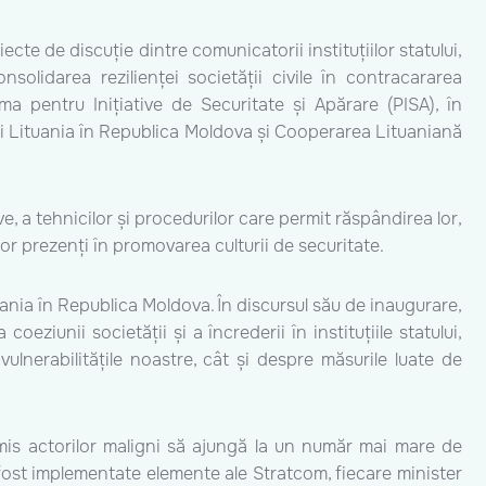
cte de discuție dintre comunicatorii instituțiilor statului,
solidarea rezilienței societății civile în contracararea
ma pentru Inițiative de Securitate și Apărare (PISA), în
icii Lituania în Republica Moldova și Cooperarea Lituaniană
ve, a tehnicilor și procedurilor care permit răspândirea lor,
lor prezenți în promovarea culturii de securitate.
uania în Republica Moldova. În discursul său de inaugurare,
ziunii societății și a încrederii în instituțiile statului,
vulnerabilitățile noastre, cât și despre măsurile luate de
permis actorilor maligni să ajungă la un număr mai mare de
 fost implementate elemente ale Stratcom, fiecare minister