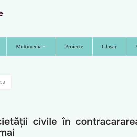
e
Multimedia
Proiecte
Glosar
ea
cietății civile în contracarar
 mai