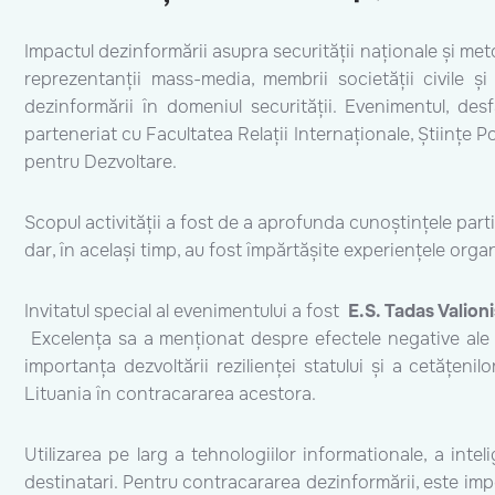
Impactul dezinformării asupra securității naționale și meto
reprezentanții mass-media, membrii societății civile și
dezinformării în domeniul securității. Evenimentul, des
parteneriat cu Facultatea Relații Internaționale, Științe 
pentru Dezvoltare.
Scopul activității a fost de a aprofunda cunoștințele partic
dar, în același timp, au fost împărtășite experiențele organ
Invitatul special al evenimentului a fost
E.S. Tadas Valioni
Excelența sa a menționat despre efectele negative ale dezi
importanța dezvoltării rezilienței statului și a cetățeni
Lituania în contracararea acestora.
Utilizarea pe larg a tehnologiilor informationale, a inte
destinatari. Pentru contracararea dezinformării, este imp