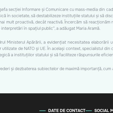
 șefa secției Informare și Comunicare cu mass-media din cadr
ă în societate, să destabilizeze instituțiile statului și să disc
mai mult proactivă, decât reactivă. Încercăm să reacționăm r
e interpretări în spațiul public”, a adăugat Maria Aramă.
drul Ministerul Apărării, a evidențiat necesitatea elaborării
utilizate de NATO și UE. În același context, specialistul din 
ă a instituțiilor statului și să faciliteze răspunsurile eficient
revederi și dezbaterea subiectelor de maximă importanță, cum 
DATE DE CONTACT
SOCIAL 