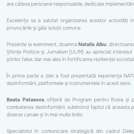
are câteva persoane responsabile, dedicate implementării
Excelența sa a salutat organizarea acestor activități în
provocările și găsi soluții comune.
Prezente la eveniment, doamna
Natalia Albu
, directoarea
Științe Politice și Jurnalism (ULIM) au apreciat interesu
știrilor false, dar mai ales în fortificarea rezilienței societal
În prima parte a zilei a fost prezentată experiența NAT
dezinformării, platformele și instrumentele în acest sens.
Beata Patasova
, ofițeră de Program pentru Rusia și p
combaterea dezinformării, subliniind faptul că aceasta pu
diverse canale și în mai multe limbi.
Specialistul în comunicare strategică din cadrul Del