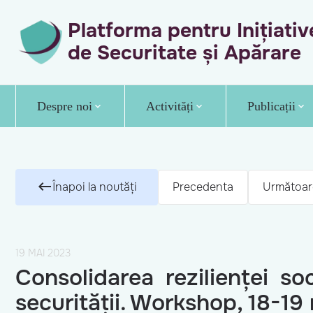
Platforma pentru Inițiativ
de Securitate și Apărare
Despre noi
Activități
Publicații
Înapoi la noutăți
Precedenta
Următoar
19 MAI 2023
Consolidarea rezilienței so
securității. Workshop, 18-19