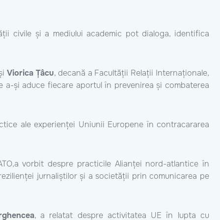
ții civile și a mediului academic pot dialoga, identifica
 și
Viorica Țâcu
, decană a Facultății Relații Internaționale,
 de a-și aduce fiecare aportul în prevenirea și combaterea
actice ale experienței Uniunii Europene în contracararea
TO,a vorbit despre practicile Alianței nord-atlantice în
ilienței jurnaliștilor și a societății prin comunicarea pe
rghencea
, a relatat despre activitatea UE în lupta cu