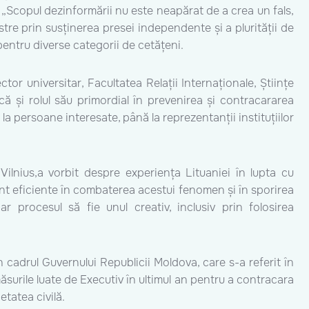
. „Scopul dezinformării nu este neapărat de a crea un fals,
tre prin susținerea presei independente și a plurității de
pentru diverse categorii de cetățeni.
lector universitar, Facultatea Relații Internaționale, Științe
ă și rolul său primordial în prevenirea și contracararea
a persoane interesate, până la reprezentanții instituțiilor
in Vilnius,a vorbit despre experiența Lituaniei în lupta cu
sunt eficiente în combaterea acestui fenomen și în sporirea
iar procesul să fie unul creativ, inclusiv prin folosirea
n cadrul Guvernului Republicii Moldova, care s-a referit în
surile luate de Executiv în ultimul an pentru a contracara
etatea civilă.