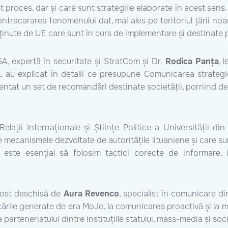
t proces, dar și care sunt strategiile elaborate în acest sens
tracararea fenomenului dat, mai ales pe teritoriul țării noas
sținute de UE care sunt în curs de implementare și destinate 
A, expertă în securitate și StratCom și Dr.
Rodica Panța
, 
, au explicat în detalii ce presupune Comunicarea strategic
zentat un set de recomandări destinate societății, pornind de l
 Relații Internaționale și Științe Politice a Universității d
e mecanismele dezvoltate de autoritățile lituaniene și care 
ius, este esențial să folosim tactici corecte de informare, 
 fost deschisă de
Aura Revenco
, specialist în comunicare di
ările generate de era MoJo, la comunicarea proactivă și la mă
arteneriatului dintre instituțiile statului, mass-media și soci