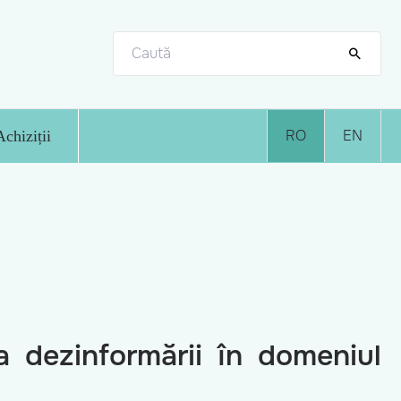
RO
EN
Achiziții
ea dezinformării în domeniul