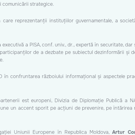
 comunicării strategice.
 care reprezentanții instituțiilor guvernamentale, a societă
 executivă a PISA, conf. univ., dr., expertă în securitate, dar
l participanților de a dezbate pe subiectul dezinformării și
e.
O în confruntarea războiului informațional și aspectele pr
artenerii est europeni, Divizia de Diplomație Publică a NA
ne un accent sporit pe acțiuni de prevenire, pe întărirea rez
egației Uniunii Europene în Republica Moldova,
Artur Co