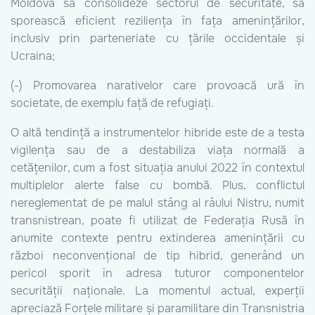
Moldova să consolideze sectorul de securitate, să
sporească eficient reziliența în fața amenințărilor,
inclusiv prin parteneriate cu țările occidentale și
Ucraina;
(-) Promovarea narativelor care provoacă ură în
societate, de exemplu față de refugiați.
O altă tendință a instrumentelor hibride este de a testa
vigilența sau de a destabiliza viața normală a
cetățenilor, cum a fost situația anului 2022 în contextul
multiplelor alerte false cu bombă. Plus, conflictul
nereglementat de pe malul stâng al râului Nistru, numit
transnistrean, poate fi utilizat de Federația Rusă în
anumite contexte pentru extinderea amenințării cu
război neconvențional de tip hibrid, generând un
pericol sporit în adresa tuturor componentelor
securității naționale. La momentul actual, experții
apreciază Forțele militare și paramilitare din Transnistria