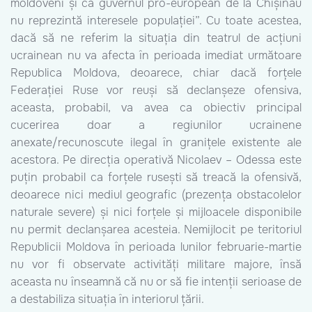
moldoveni și că guvernul pro-european de la Chișinău
nu reprezintă interesele populației”. Cu toate acestea,
dacă să ne referim la situația din teatrul de acțiuni
ucrainean nu va afecta în perioada imediat următoare
Republica Moldova, deoarece, chiar dacă forțele
Federației Ruse vor reuși să declanșeze ofensiva,
aceasta, probabil, va avea ca obiectiv principal
cucerirea doar a regiunilor ucrainene
anexate/recunoscute ilegal în granițele existente ale
acestora. Pe direcția operativă Nicolaev – Odessa este
puțin probabil ca forțele rusești să treacă la ofensivă,
deoarece nici mediul geografic (prezența obstacolelor
naturale severe) și nici forțele și mijloacele disponibile
nu permit declanșarea acesteia. Nemijlocit pe teritoriul
Republicii Moldova în perioada lunilor februarie-martie
nu vor fi observate activități militare majore, însă
aceasta nu înseamnă că nu or să fie intenții serioase de
a destabiliza situația în interiorul țării.