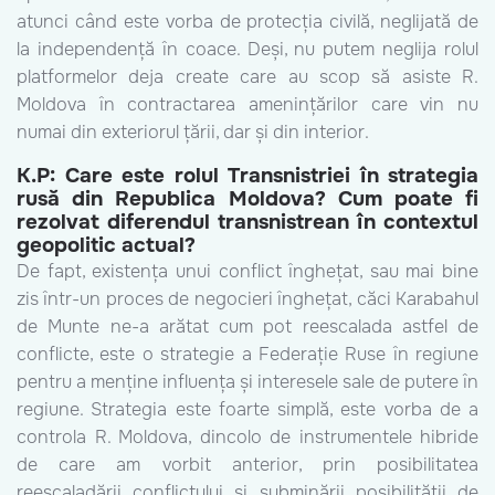
atunci când este vorba de protecția civilă, neglijată de
la independență în coace. Deși, nu putem neglija rolul
platformelor deja create care au scop să asiste R.
Moldova în contractarea amenințărilor care vin nu
numai din exteriorul țării, dar și din interior.
K.P: Care este rolul Transnistriei în strategia
rusă din Republica Moldova? Cum poate fi
rezolvat diferendul transnistrean în contextul
geopolitic actual?
De fapt, existența unui conflict înghețat, sau mai bine
zis într-un proces de negocieri înghețat, căci Karabahul
de Munte ne-a arătat cum pot reescalada astfel de
conflicte, este o strategie a Federație Ruse în regiune
pentru a menține influența și interesele sale de putere în
regiune. Strategia este foarte simplă, este vorba de a
controla R. Moldova, dincolo de instrumentele hibride
de care am vorbit anterior, prin posibilitatea
reescaladării conflictului și subminării posibilității de