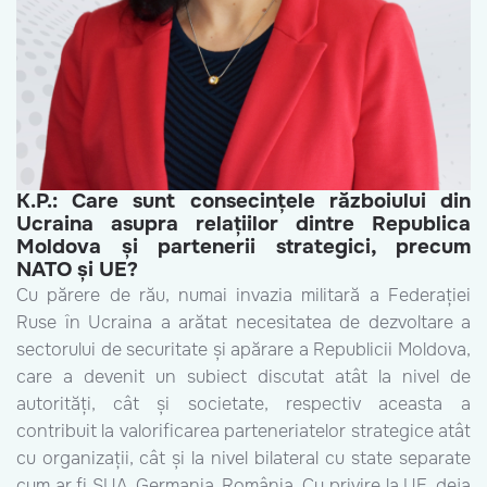
K.P.:
Care sunt consecințele războiului din
Ucraina asupra relațiilor dintre Republica
Moldova și partenerii strategici, precum
NATO și UE?
Cu părere de rău, numai invazia militară a Federației
Ruse în Ucraina a arătat necesitatea de dezvoltare a
sectorului de securitate și apărare a Republicii Moldova,
care a devenit un subiect discutat atât la nivel de
autorități, cât și societate, respectiv aceasta a
contribuit la valorificarea parteneriatelor strategice atât
cu organizații, cât și la nivel bilateral cu state separate
cum ar fi SUA, Germania, România. Cu privire la UE, deja