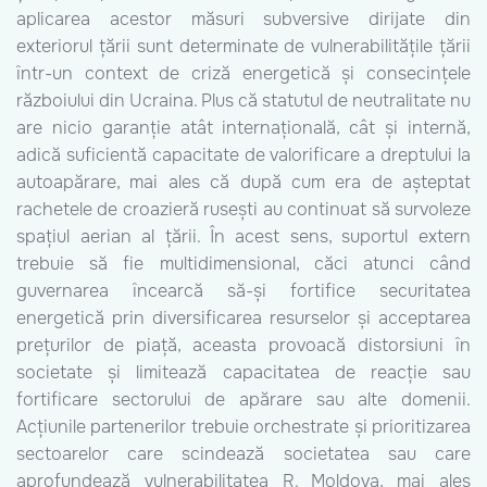
aplicarea acestor măsuri subversive dirijate din
exteriorul țării sunt determinate de vulnerabilitățile țării
într-un context de criză energetică și consecințele
războiului din Ucraina. Plus că statutul de neutralitate nu
are nicio garanție atât internațională, cât și internă,
adică suficientă capacitate de valorificare a dreptului la
autoapărare, mai ales că după cum era de așteptat
rachetele de croazieră rusești au continuat să survoleze
spațiul aerian al țării. În acest sens, suportul extern
trebuie să fie multidimensional, căci atunci când
guvernarea încearcă să-și fortifice securitatea
energetică prin diversificarea resurselor și acceptarea
prețurilor de piață, aceasta provoacă distorsiuni în
societate și limitează capacitatea de reacție sau
fortificare sectorului de apărare sau alte domenii.
Acțiunile partenerilor trebuie orchestrate și prioritizarea
sectoarelor care scindează societatea sau care
aprofundează vulnerabilitatea R. Moldova, mai ales