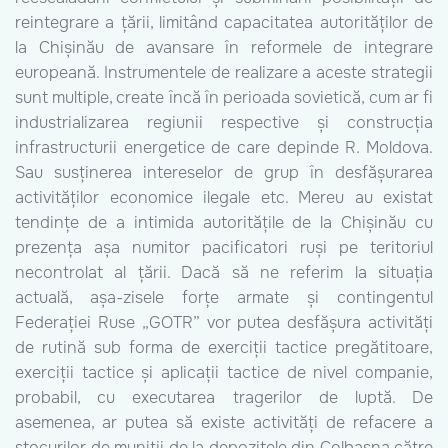
reintegrare a țării, limitând capacitatea autorităților de
la Chișinău de avansare în reformele de integrare
europeană. Instrumentele de realizare a aceste strategii
sunt multiple, create încă în perioada sovietică, cum ar fi
industrializarea regiunii respective și construcția
infrastructurii energetice de care depinde R. Moldova.
Sau susținerea intereselor de grup în desfășurarea
activităților economice ilegale etc. Mereu au existat
tendințe de a intimida autoritățile de la Chișinău cu
prezența așa numitor pacificatori ruși pe teritoriul
necontrolat al țării. Dacă să ne referim la situația
actuală, așa-zisele forțe armate și contingentul
Federației Ruse „GOTR” vor putea desfășura activități
de rutină sub forma de exerciții tactice pregătitoare,
exerciții tactice și aplicații tactice de nivel companie,
probabil, cu executarea tragerilor de luptă. De
asemenea, ar putea să existe activități de refacere a
stocurilor de muniții de la depozitele din Colbasna către