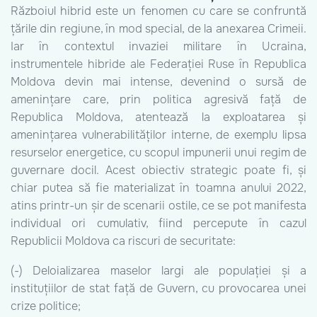
Războiul hibrid este un fenomen cu care se confruntă
țările din regiune, în mod special, de la anexarea Crimeii.
Iar în contextul invaziei militare în Ucraina,
instrumentele hibride ale Federației Ruse în Republica
Moldova devin mai intense, devenind o sursă de
amenințare care, prin politica agresivă față de
Republica Moldova, atentează la exploatarea și
amenințarea vulnerabilităților interne, de exemplu lipsa
resurselor energetice, cu scopul impunerii unui regim de
guvernare docil. Acest obiectiv strategic poate fi, și
chiar putea să fie materializat în toamna anului 2022,
atins printr-un șir de scenarii ostile, ce se pot manifesta
individual ori cumulativ, fiind percepute în cazul
Republicii Moldova ca riscuri de securitate:
(-) Deloializarea maselor largi ale populației și a
instituțiilor de stat față de Guvern, cu provocarea unei
crize politice;