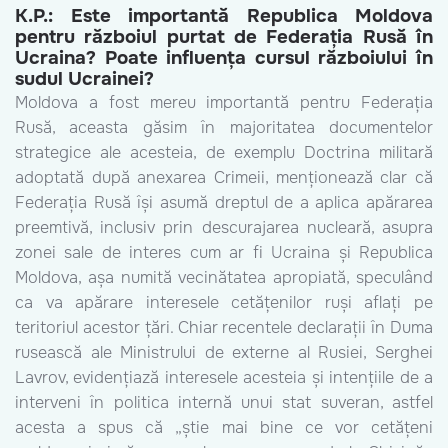
K.P.: Este importantă Republica Moldova
pentru războiul purtat de Federația Rusă în
Ucraina? Poate influența cursul războiului în
sudul Ucrainei?
Moldova a fost mereu importantă pentru Federația
Rusă, aceasta găsim în majoritatea documentelor
strategice ale acesteia, de exemplu Doctrina militară
adoptată după anexarea Crimeii, menționează clar că
Federația Rusă își asumă dreptul de a aplica apărarea
preemtivă, inclusiv prin descurajarea nucleară, asupra
zonei sale de interes cum ar fi Ucraina și Republica
Moldova, așa numită vecinătatea apropiată, speculând
ca va apărare interesele cetățenilor ruși aflați pe
teritoriul acestor țări. Chiar recentele declarații în Duma
rusească ale Ministrului de externe al Rusiei, Serghei
Lavrov, evidențiază interesele acesteia și intențiile de a
interveni în politica internă unui stat suveran, astfel
acesta a spus că „știe mai bine ce vor cetățeni