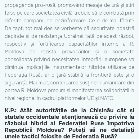
propaganda pro-rusă, promovând mesaje de ură și știri
false pe care societatea civilă trebuie să le combată prin
diferite campanii de dezinformare. Ce e de mai făcut?
De fapt, tot mai des se vorbește că securitate noastră
depinde și de rezistența Ucrainei față de acest război,
respectiv și fortificarea capacităților interne a R.
Moldova de rezista provocărilor și o societate
consolidată privind necesitatea integrării europene va
diminua implicațiile instrumentelor hibride utilizate de
Federația Rusă, iar o țară stabilă la frontieră este și o
siguranță. Mai mult, continuarea susținerii umanitare din
partea R. Moldova precum și manifestarea solidarității la
nivel regional în cadrul platformelor UE și NATO.
K.P.:
Atât autoritățile de la Chișinău cât și
statele occidentale atenționează cu privire la
războiul hibrid al Federației Ruse împotriva
Republicii Moldova? Puteți să ne detaliați
unele tactici folosite de Federația Rusă?