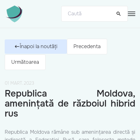
Înapoi la noutăți
Precedenta
Următoarea
01 MART. 2023
Republica Moldova,
amenințată de războiul hibrid
rus
Republica Moldova rămâne sub amenințarea directă și
indirectă a Federației Rusă, care folosește metode