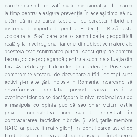
care trebuie a fi realizată multidimensional și informarea
la timp pentru a asigura prevenția. În același timp, să nu
uităm că în aplicarea tacticilor cu caracter hibrid un
instrument important pentru Federația Rusă este
„coloana a 5-a” care are o semnificație geopolitică
reală și la nivel regional, iar unul din obiective majore ale
acesteia este schimbarea puterii. Acest grup de oameni
fac un joc de propagandă pentru a submina situația din
țară. Astfel de agenți de influență a Federației Ruse care
compromite vectorul de dezvoltare a țării, de fapt sunt
activi și-n alte țări, inclusiv în România, încercând să
dezinformeze populația privind cauza reală a
evenimentelor ce se desfășoară la nivel regional sau de
a manipula cu opinia publică sau chiar viziuni ostile
privind necesitatea unui suport orchestrat în
contracararea tacticilor hibride. Și aici, țările membre
NATO, ar putea fi mai vigilenți în identificarea astfel de
tendințe și eliminarea acestora. Inclusiv, prin înțelegerea