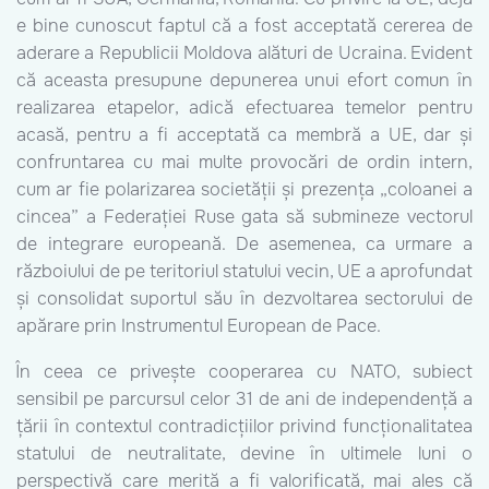
e bine cunoscut faptul că a fost acceptată cererea de
aderare a Republicii Moldova alături de Ucraina. Evident
că aceasta presupune depunerea unui efort comun în
realizarea etapelor, adică efectuarea temelor pentru
acasă, pentru a fi acceptată ca membră a UE, dar și
confruntarea cu mai multe provocări de ordin intern,
cum ar fie polarizarea societății și prezența „coloanei a
cincea” a Federației Ruse gata să submineze vectorul
de integrare europeană. De asemenea, ca urmare a
războiului de pe teritoriul statului vecin, UE a aprofundat
și consolidat suportul său în dezvoltarea sectorului de
apărare prin Instrumentul European de Pace.
În ceea ce privește cooperarea cu NATO, subiect
sensibil pe parcursul celor 31 de ani de independență a
țării în contextul contradicțiilor privind funcționalitatea
statului de neutralitate, devine în ultimele luni o
perspectivă care merită a fi valorificată, mai ales că