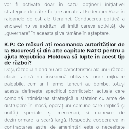
vor fi activate doar în cazul obținerii inițiativei
strategice de către forțele armate al Federației Ruse în
raioanele de est ale Ucrainei. Conducerea politică a
enclavei nu va îndrăzni să imită careva activități de
„guvernare” în aceasta și va rămâne în așteptare.
K.P.: Ce măsuri ați recomanda autorităților de
la București și din alte capitale NATO pentru a
ajuta Republica Moldova să lupte în acest tip
de război?
Deși, războiul hibrid nu are caracteristici ale unui război
clasic, adică nu înseamnă utilizarea unor mijloace
palpabile, cum ar fi arme, tancuri au bombe, totuși
acesta definește specificul conflictelor actuale care
combină intimidarea strategică a statelor cu arme de
distrugere în masă, operațiuni comune care implică și
unități speciale, și mercenari, și manevre de
dezinformare la scară largă. Respectiv, cooperarea în
contractarea astfel de amenințări este o necesitate