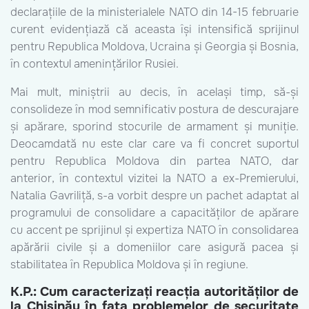
declarațiile de la ministerialele NATO din 14-15 februarie
curent evidențiază că aceasta își intensifică sprijinul
pentru Republica Moldova, Ucraina și Georgia și Bosnia,
în contextul amenințărilor Rusiei.
Mai mult, miniștrii au decis, în același timp, să-și
consolideze în mod semnificativ postura de descurajare
și apărare, sporind stocurile de armament și muniție.
Deocamdată nu este clar care va fi concret suportul
pentru Republica Moldova din partea NATO, dar
anterior, în contextul vizitei la NATO a ex-Premierului,
Natalia Gavriliță, s-a vorbit despre un pachet adaptat al
programului de consolidare a capacităților de apărare
cu accent pe sprijinul și expertiza NATO în consolidarea
apărării civile și a domeniilor care asigură pacea și
stabilitatea în Republica Moldova și în regiune.
K.P.:
Cum caracterizați reacția autorităților de
la Chișinău în fața problemelor de securitate