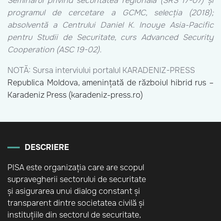
Seminarul privind securitatea regională (SRS 17-07) și
programul de cercetare a GCMC, selecția (2018);
absolventă a Centrului Daniel K. Inouye Asia-Pacific
pentru Studii de Securitate, curs Advanced Security
Cooperation (ASC 19-02).
NOTĂ: Sursa interviului portalul KARADENIZ-PRESS
Republica Moldova, amenințată de războiul hibrid rus –
Karadeniz Press (karadeniz-press.ro)
DESCRIERE
PISA este organizația care are scopul
supravegherii sectorului de securitate
și asigurarea unui dialog constant și
transparent dintre societatea civilă și
instituțiile din sectorul de securitate,