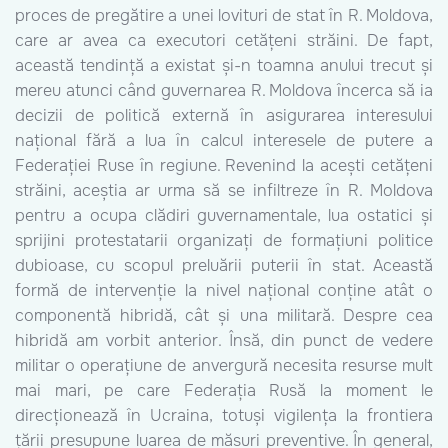
proces de pregătire a unei lovituri de stat în R. Moldova,
care ar avea ca executori cetățeni străini. De fapt,
această tendință a existat și-n toamna anului trecut și
mereu atunci când guvernarea R. Moldova încerca să ia
decizii de politică externă în asigurarea interesului
național fără a lua în calcul interesele de putere a
Federației Ruse în regiune. Revenind la acești cetățeni
străini, aceștia ar urma să se infiltreze în R. Moldova
pentru a ocupa clădiri guvernamentale, lua ostatici și
sprijini protestatarii organizați de formațiuni politice
dubioase, cu scopul preluării puterii în stat. Această
formă de intervenție la nivel național conține atât o
componentă hibridă, cât și una militară. Despre cea
hibridă am vorbit anterior. Însă, din punct de vedere
militar o operațiune de anvergură necesita resurse mult
mai mari, pe care Federația Rusă la moment le
direcționează în Ucraina, totuși vigilența la frontiera
țării presupune luarea de măsuri preventive. În general,