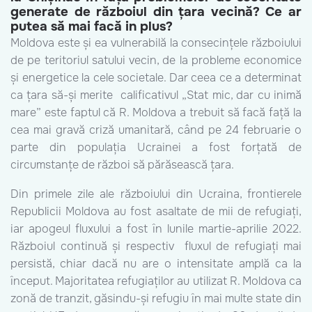
generate de războiul din țara vecină? Ce ar
putea să mai facă in plus?
Moldova este și ea vulnerabilă la consecințele războiului
de pe teritoriul satului vecin, de la probleme economice
și energetice la cele societale. Dar ceea ce a determinat
ca țara să-și merite calificativul „Stat mic, dar cu inimă
mare” este faptul că R. Moldova a trebuit să facă față la
cea mai gravă criză umanitară, când pe 24 februarie o
parte din populația Ucrainei a fost forțată de
circumstanțe de război să părăsească țara.
Din primele zile ale războiului din Ucraina, frontierele
Republicii Moldova au fost asaltate de mii de refugiați,
iar apogeul fluxului a fost în lunile martie-aprilie 2022.
Războiul continuă și respectiv fluxul de refugiați mai
persistă, chiar dacă nu are o intensitate amplă ca la
început. Majoritatea refugiaților au utilizat R. Moldova ca
zonă de tranzit, găsindu-și refugiu în mai multe state din