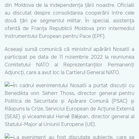
din Moldova de la independența țării noastre. Oficialii
au discutat despre consolidarea cooperării între cele
două țări pe segmentul militar. În special, asistența
oferită de Franța Republicii Moldova prin intermediul
Instrumentului European pentru Pace (EPF).
Aceeași sursă comunică că ministrul apărării Nosatîi a
participat pe data de 11 noiembrie 2022 la reuniunea
Comitetului NATO al Reprezentanților Permanenți
Adjuncți, care a avut loc la Cartierul General NATO.
În cadrul evenimentului Nosatîi a purtat discuții cu
Benedikta von Seherr Thoss, director general pentru
Politica de Securitate și Apărare Comună (PSAC) și
Răspuns la Crize, Serviciul European de Acțiune Externă
(SEAE) și viceamiralul Hervé Bléjean, director general al
Statului-Major al Uniunii Europene (UE).
La eveniment au fost discutate subiecte, care se