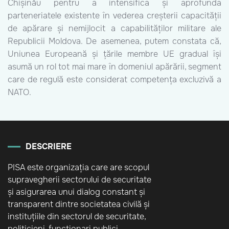
Chișinău pentru a intensifica și aprofunda
parteneriatele existente în vederea creșterii capacității
de apărare și nemijlocit a capabilităților militare ale
Republicii Moldova. De asemenea, putem constata că,
Uniunea Europeană și țările membre UE gradual își
asumă un rol tot mai mare în domeniul apărării, segment
care de regulă este considerat competența excluzivă a
NATO.
DESCRIERE
PISA este organizația care are scopul
supravegherii sectorului de securitate
și asigurarea unui dialog constant și
transparent dintre societatea civilă și
instituțiile din sectorul de securitate,
politicieni, funcționari publici