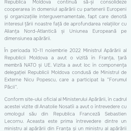
Republica Moldova continuă să-și consolideze
cooperarea în domeniul apărării cu partenerii Europeni
și organizațiile interguvernamentale, fapt care denotă
interesul țării noastre față de aprofundarea relațiilor cu
Alianța Nord-Atlantică și Uniunea Europeană pe
dimensiunea apărării.
În perioada 10-11 noiembrie 2022 Ministrul Apărării al
Republicii Moldova a avut o vizită în Franța, țară
membră NATO și UE. Vizita a avut loc în componența
delegației Republicii Moldova condusă de Ministrul de
Externe Nicu Popescu, care a participat la “Forumul
Păcii”.
Conform site-ului oficial al Ministerului Apărării, în cadrul
acestei vizite dl Anatolie Nosatîi a avut o întrevedere cu
omologul său din Republica Franceză Sebastien
Lecornu. Aceasta este prima întrevedere dintre un
ministru al apărării din Franța și un ministru al apărării