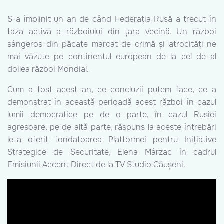
S-a împlinit un an de când Federația Rusă a trecut în
faza activă a războiului din țara vecină. Un război
sângeros din păcate marcat de crimă și atrocități ne
mai văzute pe continentul european de la cel de al
doilea război Mondial.
Cum a fost acest an, ce concluzii putem face, ce a
demonstrat în această perioadă acest război în cazul
lumii democratice pe de o parte, în cazul Rusiei
agresoare, pe de altă parte, răspuns la aceste întrebări
le-a oferit fondatoarea Platformei pentru Inițiative
Strategice de Securitate, Elena Mârzac în cadrul
Emisiunii Accent Direct de la TV Studio Căușeni.