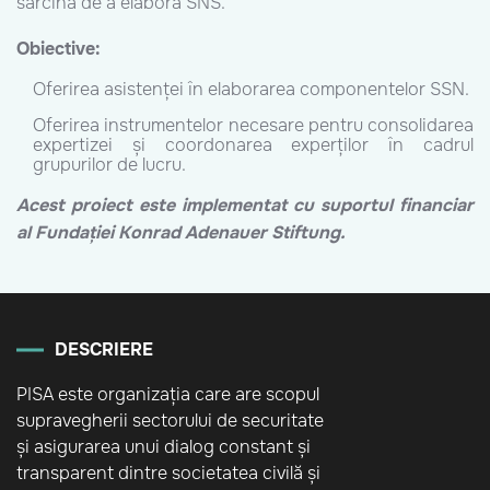
sarcina de a elabora SNS.
Obiective:
Oferirea asistenței în elaborarea componentelor SSN.
Oferirea instrumentelor necesare pentru consolidarea
expertizei și coordonarea experților în cadrul
grupurilor de lucru.
Acest proiect este implementat cu suportul financiar
al Fundației Konrad Adenauer Stiftung.
DESCRIERE
PISA este organizația care are scopul
supravegherii sectorului de securitate
și asigurarea unui dialog constant și
transparent dintre societatea civilă și