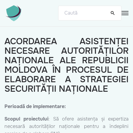
ACORDAREA ASISTENȚEI
NECESARE AUTORITĂȚILOR
NAȚIONALE ALE REPUBLICII
MOLDOVA ÎN PROCESUL DE
ELABORARE A STRATEGIEI
SECURITĂȚII NAȚIONALE
Perioadă de implementare:
Scopul proiectului
: Să ofere asistența și expertiza
necesară autorităților naționale pentru a îndeplini