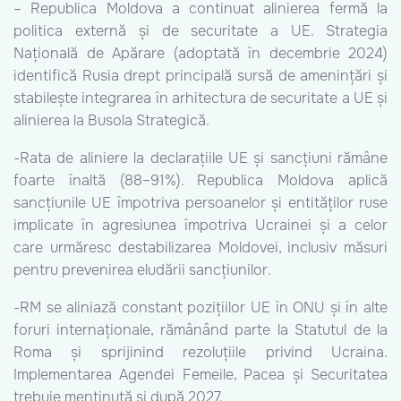
– Republica Moldova a continuat alinierea fermă la
politica externă și de securitate a UE. Strategia
Națională de Apărare (adoptată în decembrie 2024)
identifică Rusia drept principală sursă de amenințări și
stabilește integrarea în arhitectura de securitate a UE și
alinierea la Busola Strategică.
-Rata de aliniere la declarațiile UE și sancțiuni rămâne
foarte înaltă (88–91%). Republica Moldova aplică
sancțiunile UE împotriva persoanelor și entităților ruse
implicate în agresiunea împotriva Ucrainei și a celor
care urmăresc destabilizarea Moldovei, inclusiv măsuri
pentru prevenirea eludării sancțiunilor.
-RM se aliniază constant pozițiilor UE în ONU și în alte
foruri internaționale, rămânând parte la Statutul de la
Roma și sprijinind rezoluțiile privind Ucraina.
Implementarea Agendei Femeile, Pacea și Securitatea
trebuie menținută și după 2027.