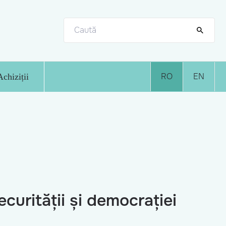
RO
EN
Achiziții
urității și democrației