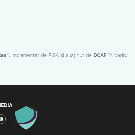
tea”
, implementat de PISA și susținut de
DCAF
în cadrul
MEDIA