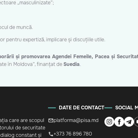
ectoare „masculinizate”;
locul de muncă.
r pentru expertiză, implicare și discuțiile utile.
borării și promovarea Agendei Femeile, Pacea și Securita
tate în Moldova”, finanțat de
Suedia
.
DATE DE CONTACT
SOCIAL 
ația care are scopul
platforma@pisa.md
orului de securitate
+373 76 896 780
 dialog constant și