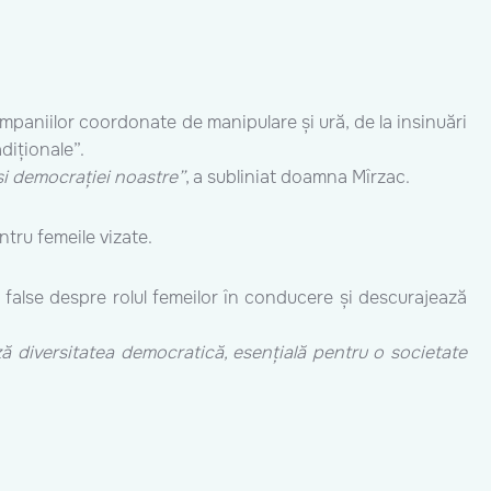
 campaniilor coordonate de manipulare și ură, de la insinuări
diționale”.
și democrației noastre”
, a subliniat doamna Mîrzac.
entru femeile vizate.
i false despre rolul femeilor în conducere și descurajează
ază diversitatea democratică, esențială pentru o societate