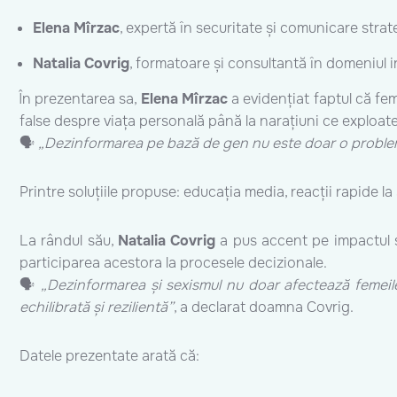
Elena Mîrzac
, expertă în securitate și comunicare strat
Natalia Covrig
, formatoare și consultantă în domeniul in
În prezentarea sa,
Elena Mîrzac
a evidențiat faptul că feme
false despre viața personală până la narațiuni ce exploatea
🗣
„Dezinformarea pe bază de gen nu este doar o problemă 
Printre soluțiile propuse: educația media, reacții rapide la ș
La rândul său,
Natalia Covrig
a pus accent pe impactul st
participarea acestora la procesele decizionale.
🗣
„Dezinformarea și sexismul nu doar afectează femeile 
echilibrată și rezilientă”
, a declarat doamna Covrig.
Datele prezentate arată că: