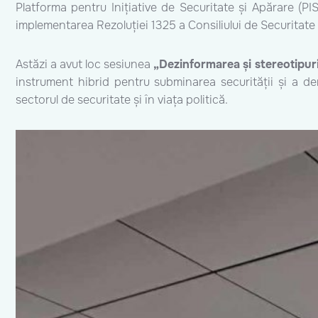
Platforma pentru Inițiative de Securitate și Apărare (PIS
implementarea Rezoluției 1325 a Consiliului de Securitate
Astăzi a avut loc sesiunea
„Dezinformarea și stereotipuri
instrument hibrid pentru subminarea securității și a demo
sectorul de securitate și în viața politică.