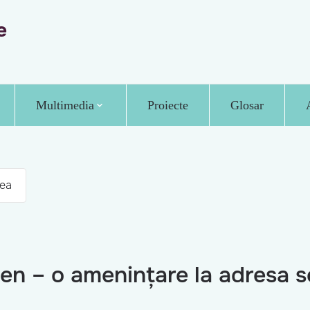
e
Multimedia
Proiecte
Glosar
ea
n – o amenințare la adresa sec