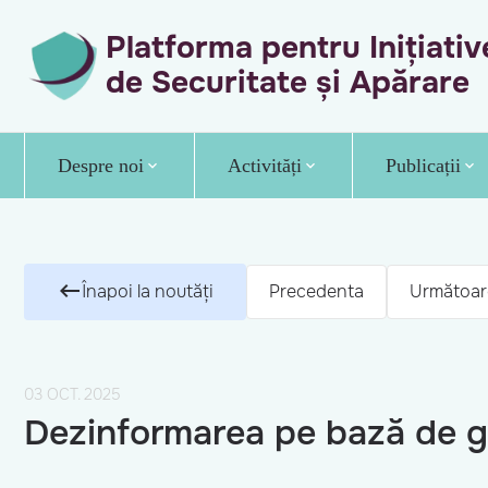
Platforma pentru Inițiativ
de Securitate și Apărare
Despre noi
Activități
Publicații
Înapoi la noutăți
Precedenta
Următoar
03 OCT. 2025
Dezinformarea pe bază de ge