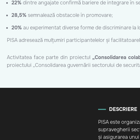
22%
dintre angajate confirmă bariere de integrare în s
28,5%
semnalează obstacole în promovare;
20%
au experimentat diverse forme de discriminare la 
PISA adresează mulțumiri participantelelor și facilitatoarelo
Activitatea face parte din proiectul
„Consolidarea cola
proiectului „Consolidarea guvernării sectorului de securi
DESCRIERE
PISA este organiz
supravegherii sect
și asigurarea unui