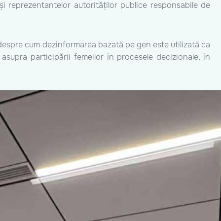
 și reprezentantelor autorităților publice responsabile de
t despre cum dezinformarea bazată pe gen este utilizată ca
 asupra participării femeilor în procesele decizionale, în