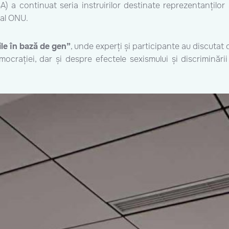
A) a continuat seria instruirilor destinate reprezentanților
 al ONU.
le în bază de gen”
, unde experți și participante au discuta
crației, dar și despre efectele sexismului și discriminării