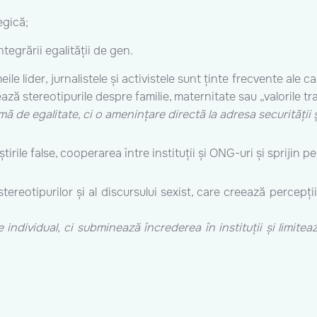
egică;
tegrării egalității de gen.
ile lider, jurnalistele și activistele sunt ținte frecvente ale
ză stereotipurile despre familie, maternitate sau „valorile tra
de egalitate, ci o amenințare directă la adresa securității 
tirile false, cooperarea între instituții și ONG-uri și sprijin p
ereotipurilor și al discursului sexist, care creează percepți
individual, ci subminează încrederea în instituții și limite