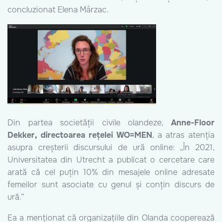
concluzionat Elena Mârzac.
Din partea societății civile olandeze,
Anne-Floor
Dekker, directoarea rețelei WO=MEN
, a atras atenția
asupra creșterii discursului de ură online: „În 2021,
Universitatea din Utrecht a publicat o cercetare care
arată că cel puțin 10% din mesajele online adresate
femeilor sunt asociate cu genul și conțin discurs de
ură.”
Ea a menționat că organizațiile din Olanda cooperează