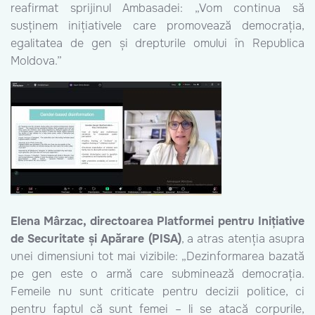
reafirmat sprijinul Ambasadei: „Vom continua să
susținem inițiativele care promovează democrația,
egalitatea de gen și drepturile omului în Republica
Moldova.”
Elena Mârzac, directoarea Platformei pentru Inițiative
de Securitate și Apărare (PISA)
, a atras atenția asupra
unei dimensiuni tot mai vizibile: „Dezinformarea bazată
pe gen este o armă care subminează democrația.
Femeile nu sunt criticate pentru decizii politice, ci
pentru faptul că sunt femei – li se atacă corpurile,