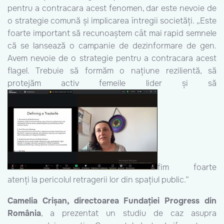
pentru a contracara acest fenomen, dar este nevoie de
o strategie comună și implicarea întregii societăți. „Este
foarte important să recunoaștem cât mai rapid semnele
că se lansează o campanie de dezinformare de gen.
Avem nevoie de o strategie pentru a contracara acest
flagel. Trebuie să formăm o națiune rezilientă, să
protejăm activ femeile lider și să
fim foarte
atenți la pericolul retragerii lor din spațiul public.”
Camelia Crișan, directoarea Fundației Progress din
România
, a prezentat un studiu de caz asupra