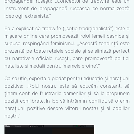
propagandei rusești: „Conceptul de tradwife este un
instrument de propagandă rusească ce normalizează
ideologii extremiste.”
Ea a explicat că tradwife („soție tradiționalistă”) este o
mișcare online care promovează rolul femeii casnice și
supuse, respingând feminismul. „Această tendință este
prezentă pe toate rețelele sociale și se aliniază perfect
cu narativele oficiale rusești, care promovează politici
nataliste și medalii pentru ‘mamele eroine’.”
Ca soluție, experta a pledat pentru educație și narațiuni
pozitive: „Rolul nostru este să educăm constant, să
ținem cont de frustrările oamenilor și să le propunem
poziții echilibrate. În loc să intrăm în conflict, să oferim
narațiuni pozitive despre viitorul nostru și al copiilor
noștri.”