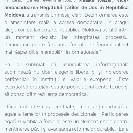
În deschiderea evenimentului,
Maaike Keizer, Vice-
ambasadoarea Regatului Țărilor de Jos în Republica
Moldova
, a transmis un mesaj clar: „Dezinformarea este
o amenințare reală la adresa democrației. În pragul
alegerilor parlamentare, Republica Moldova se află într-
un moment decisiv, iar integritatea procesului
democratic poate fi serios afectată de fenomenul tot
mai răspândit al manipulării informaționale.”
Ea a subliniat că manipularea informațională
subminează nu doar alegerile libere, ci și încrederea
cetățenilor în instituții și valorile europene: „Este
esențial să protejăm spațiul public de influențe toxice și
să consolidăm reziliența democratică.”
Oficiala olandeză a accentuat și importanța participării
egale a femeilor în procesele decizionale: „Participarea
egală și vizibilă a femeilor este un element-cheie pentru
menținerea păcii și avansarea reformelor durabile.” Ea a