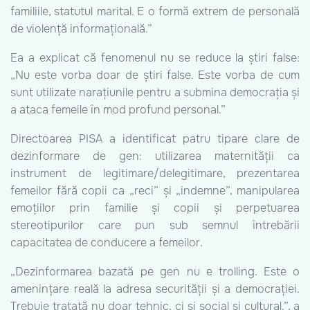
familiile, statutul marital. E o formă extrem de personală
de violență informațională.”
Ea a explicat că fenomenul nu se reduce la știri false:
„Nu este vorba doar de știri false. Este vorba de cum
sunt utilizate narațiunile pentru a submina democrația și
a ataca femeile în mod profund personal.”
Directoarea PISA a identificat patru tipare clare de
dezinformare de gen: utilizarea maternității ca
instrument de legitimare/delegitimare, prezentarea
femeilor fără copii ca „reci” și „indemne”, manipularea
emoțiilor prin familie și copii și perpetuarea
stereotipurilor care pun sub semnul întrebării
capacitatea de conducere a femeilor.
„Dezinformarea bazată pe gen nu e trolling. Este o
amenințare reală la adresa securității și a democrației.
Trebuie tratată nu doar tehnic, ci și social și cultural.”, a