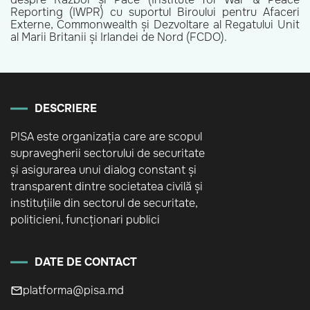
Reporting (IWPR) cu suportul Biroului pentru Afaceri
Externe, Commonwealth și Dezvoltare al Regatului Unit
al Marii Britanii și Irlandei de Nord (FCDO).
DESCRIERE
PISA este organizația care are scopul
supravegherii sectorului de securitate
și asigurarea unui dialog constant și
transparent dintre societatea civilă și
instituțiile din sectorul de securitate,
politicieni, funcționari publici
DATE DE CONTACT
platforma@pisa.md