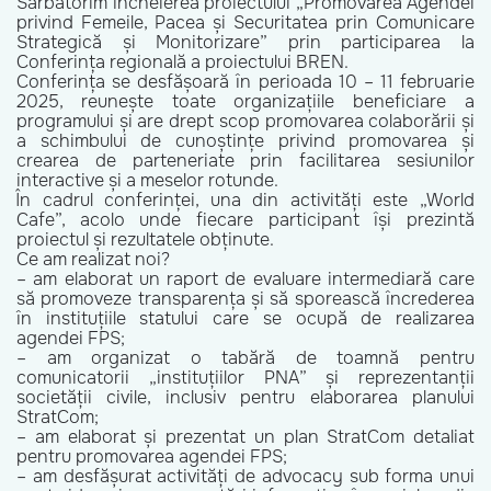
Sărbătorim încheierea proiectului „Promovarea Agendei
privind Femeile, Pacea și Securitatea prin Comunicare
Strategică și Monitorizare” prin participarea la
Conferința regională a proiectului BREN.
Conferința se desfășoară în perioada 10 – 11 februarie
2025, reunește toate organizațiile beneficiare a
programului și are drept scop promovarea colaborării și
a schimbului de cunoștințe privind promovarea și
crearea de parteneriate prin facilitarea sesiunilor
interactive și a meselor rotunde.
În cadrul conferinței, una din activități este „World
Cafe”, acolo unde fiecare participant își prezintă
proiectul și rezultatele obținute.
Ce am realizat noi?
–
am elaborat un raport de evaluare intermediară care
să promoveze transparența și să sporească încrederea
în instituțiile statului care se ocupă de realizarea
agendei FPS;
–
am organizat o tabără de toamnă pentru
comunicatorii „instituțiilor PNA” și reprezentanții
societății civile, inclusiv pentru elaborarea planului
StratCom;
–
am elaborat și prezentat un plan StratCom detaliat
pentru promovarea agendei FPS;
–
am desfășurat activități de advocacy sub forma unui