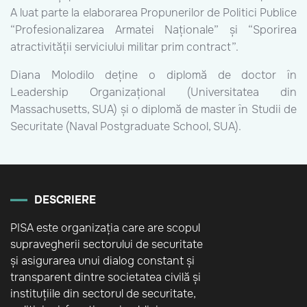
A luat parte la elaborarea Propunerilor de Politici Publice
“Profesionalizarea Armatei Naționale” și “Sporirea
atractivității serviciului militar prim contract”.
Diana Molodilo deține o diplomă de doctor în
Leadership Organizațional (Universitatea din
Massachusetts, SUA) și o diplomă de master în Studii de
Securitate (Naval Postgraduate School, SUA).
DESCRIERE
PISA este organizația care are scopul
supravegherii sectorului de securitate
și asigurarea unui dialog constant și
transparent dintre societatea civilă și
instituțiile din sectorul de securitate,