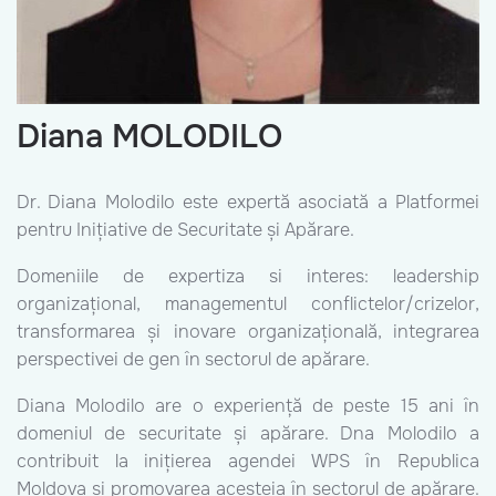
Diana MOLODILO
Dr. Diana Molodilo este expertă asociată a Platformei
pentru Inițiative de Securitate și Apărare.
Domeniile de expertiza si interes: leadership
organizațional, managementul conflictelor/crizelor,
transformarea și inovare organizațională, integrarea
perspectivei de gen în sectorul de apărare.
Diana Molodilo are o experiență de peste 15 ani în
domeniul de securitate și apărare. Dna Molodilo a
contribuit la inițierea agendei WPS în Republica
Moldova și promovarea acesteia în sectorul de apărare.