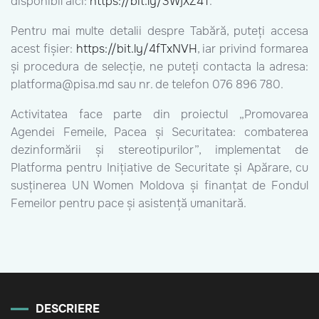
disponibil aici:
https://bit.ly/3WjXZ4T
.
Pentru mai multe detalii despre Tabără, puteți accesa
acest fișier:
https://bit.ly/4fTxNVH
, iar privind formarea
și procedura de selecție, ne puteți contacta la adresa:
platforma@pisa.md sau nr. de telefon 076 896 780.
Activitatea face parte din proiectul „Promovarea
Agendei Femeile, Pacea și Securitatea: combaterea
dezinformării și stereotipurilor”, implementat de
Platforma pentru Inițiative de Securitate și Apărare, cu
susținerea UN Women Moldova și finanțat de Fondul
Femeilor pentru pace și asistență umanitară.
DESCRIERE