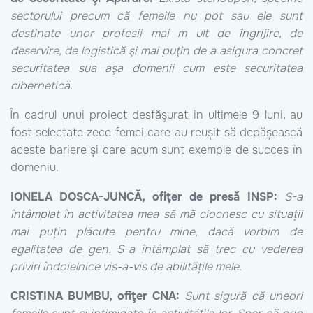
sectorului precum că femeile nu pot sau ele sunt
destinate unor profesii mai m ult de îngrijire, de
deservire, de logistică şi mai puţin de a asigura concret
securitatea sua aşa domenii cum este securitatea
cibernetică.
În cadrul unui proiect desfăşurat in ultimele 9 luni, au
fost selectate zece femei care au reușit să depășească
aceste bariere și care acum sunt exemple de succes în
domeniu.
IONELA DOSCA-JUNCĂ, ofiţer de presă INSP:
S-a
întâmplat în activitatea mea să mă ciocnesc cu situații
mai puțin plăcute pentru mine, dacă vorbim de
egalitatea de gen. S-a întâmplat să trec cu vederea
priviri îndoielnice vis-a-vis de abilitățile mele.
CRISTINA BUMBU, ofiţer CNA:
Sunt sigură că uneori