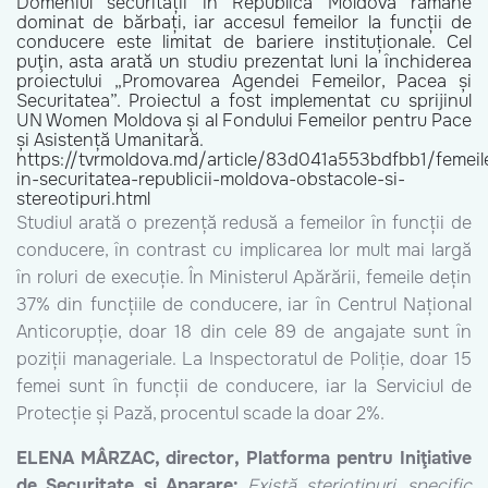
Domeniul securității în Republica Moldova rămâne
dominat de bărbați, iar accesul femeilor la funcții de
conducere este limitat de bariere instituționale. Cel
puţin, asta arată un studiu prezentat luni la închiderea
proiectului „Promovarea Agendei Femeilor, Pacea și
Securitatea”. Proiectul a fost implementat cu sprijinul
UN Women Moldova și al Fondului Femeilor pentru Pace
și Asistență Umanitară.
https://tvrmoldova.md/article/83d041a553bdfbb1/femeil
in-securitatea-republicii-moldova-obstacole-si-
stereotipuri.html
Studiul arată o prezență redusă a femeilor în funcții de
conducere, în contrast cu implicarea lor mult mai largă
în roluri de execuție. În Ministerul Apărării, femeile dețin
37% din funcțiile de conducere, iar în Centrul Național
Anticorupție, doar 18 din cele 89 de angajate sunt în
poziții manageriale. La Inspectoratul de Poliție, doar 15
femei sunt în funcții de conducere, iar la Serviciul de
Protecție și Pază, procentul scade la doar 2%.
ELENA MÂRZAC, director, Platforma pentru Iniţiative
de Securitate şi Aparare:
Există steriotipuri, specific