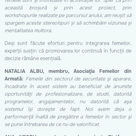
femeile sunt și intimidate în activitățile lor. Sper că prin
această broșură și prin acest proiect, prin
workshopurile realizate pe parcursul anului, am reușit să
spargem aceste stereotipuri și să schimbăm viziunea și
mentalitatea multora.
Deși sunt făcute eforturi pentru integrarea femeilor,
experții susțin că promovarea lor continuă în funcții de
decizie rămâne esențială.
NATALIA ALBU, membru, Asociaţia Femeilor din
Armată:
Femeile din sectorul de securitate şi aparare,
încadrate în acest sistem au beneficiat de anumite
oportunităţi de profesionalizare, de studii, datorită
programelor, angajamentelor, nu datorită că aşa
sistemul îşi doreşte de fapt. Noi avem deja o
performanţă înaltă de pregătire a femeilor în sector şi
se pune întrebarea de ce nu de valorificat.