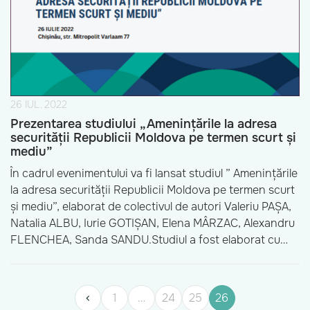
26 IUL. 2022
Prezentarea studiului „Amenințările la adresa
securității Republicii Moldova pe termen scurt și
mediu”
În cadrul evenimentului va fi lansat studiul ” Amenințările
la adresa securității Republicii Moldova pe termen scurt
și mediu”, elaborat de colectivul de autori Valeriu PAȘA,
Natalia ALBU, Iurie GOTIȘAN, Elena MÂRZAC, Alexandru
FLENCHEA, Sanda SANDU.Studiul a fost elaborat cu
suportul Fundației Konrad Adenauer din Moldova.
Evenimentul va fi transmis pe privesc.eu și pe pagina […]
1
…
24
25
26